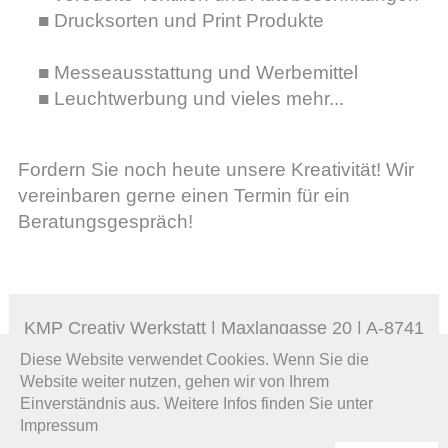
Drucksorten und Print Produkte
Messeausstattung und Werbemittel
Leuchtwerbung und vieles mehr...
Fordern Sie noch heute unsere Kreativität! Wir
vereinbaren gerne einen Termin für ein
Beratungsgespräch!
KMP Creativ Werkstatt | Maxlangasse 20 | A-8741
Weißkirchen in Steiermark |
+43 699 12335580
|
Diese Website verwendet Cookies. Wenn Sie die
info@kmp-creativ.at
Website weiter nutzen, gehen wir von Ihrem
Einverständnis aus. Weitere Infos finden Sie unter
Impressum
Impressum-DSGVO
|
kmp-creativ.at
|